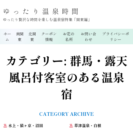
ゆったり温泉時間
ゆったり贅沢な時間を楽しむ温泉宿特集「関東編」
ホー
南関
北関
クーポン
お花の
お問い合
プライバシーポ
ム
東
東
情報
名所
わせ
リシー
カテゴリー:
群馬・露天
風呂付客室のある温泉
宿
CATEGORY ARCHIVE
水上・猿ヶ京・沼田
草津温泉・白根