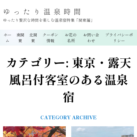
ゆったり温泉時間
ゆったり贅沢な時間を楽しむ温泉宿特集「関東編」
ホー
南関
北関
クーポン
お花の
お問い合
プライバシーポ
ム
東
東
情報
名所
わせ
リシー
カテゴリー:
東京・露天
風呂付客室のある温泉
宿
CATEGORY ARCHIVE