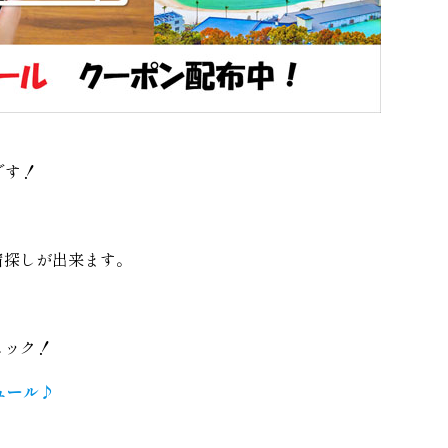
です！
宿探しが出来ます。
ェック！
ュール♪