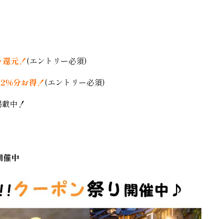
ト還元！
(エントリー必須)
2%分お得！
(エントリー必須)
掲載中！
開催中