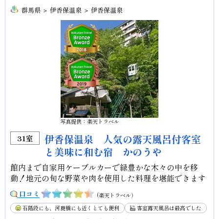
群馬県 ＞ 伊香保温泉 ＞ 伊香保温泉
写真提供：楽天トラベル
伊香保温泉 人気の露天風呂付客室
31室
と美味に和む宿 かのうや
館内まで自家用ケーブルカーで緑豊かな木々の中を移
動！地元の旬な野菜や肉を使用した料理を堪能できます
口コミ
(楽天トラベル）
石階段にも、河鹿橋にも近くとても便利
客室露天風呂は最高でした