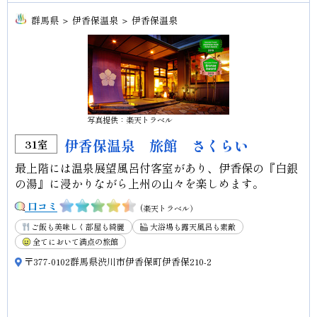
群馬県 ＞ 伊香保温泉 ＞ 伊香保温泉
写真提供：楽天トラベル
伊香保温泉 旅館 さくらい
31室
最上階には温泉展望風呂付客室があり、伊香保の『白銀
の湯』に浸かりながら上州の山々を楽しめます。
口コミ
(楽天トラベル）
ご飯も美味しく部屋も綺麗
大浴場も露天風呂も素敵
全てにおいて満点の旅館
〒377-0102群馬県渋川市伊香保町伊香保210-2