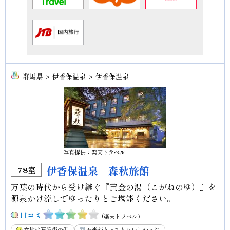
群馬県 ＞ 伊香保温泉 ＞ 伊香保温泉
写真提供：楽天トラベル
伊香保温泉 森秋旅館
78室
万葉の時代から受け継ぐ『黄金の湯（こがねのゆ）』を
源泉かけ流しでゆったりとご堪能ください。
口コミ
(楽天トラベル）
立地は石段街の側
お米がとってもおいしかった