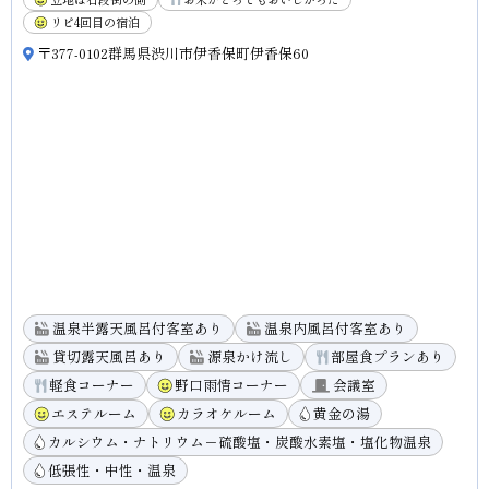
リピ4回目の宿泊
〒377-0102群馬県渋川市伊香保町伊香保60
温泉半露天風呂付客室あり
温泉内風呂付客室あり
貸切露天風呂あり
源泉かけ流し
部屋食プランあり
軽食コーナー
野口雨情コーナー
会議室
エステルーム
カラオケルーム
黄金の湯
カルシウム・ナトリウム－硫酸塩・炭酸水素塩・塩化物温泉
低張性・中性・温泉