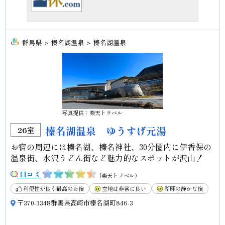
群馬県 ＞ 榛名湖温泉 ＞ 榛名湖温泉
写真提供：楽天トラベル
榛名湖温泉 ゆうすげ元湯
26室
お宿の周辺には榛名湖、榛名神社、30分圏内に伊香保の
温泉街、水沢うどん街など魅力的なスポットが沢山！
口コミ
(楽天トラベル）
利便性が良く最高のお宿
立地は非常に良い
湖畔の静かな宿
〒370-3348群馬県高崎市榛名湖町846-3