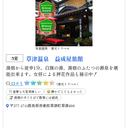
写真提供：楽天トラベル
草津温泉 益成屋旅館
5室
湯畑から徒歩1分。白旗の湯、湯畑のふたつの源泉を堪
能出来ます。女将による押花作品も展示中！
口コミ
(楽天トラベル）
食事も大変美味しい
静かでとてもよかった
湯畑のすぐそばで散策には最高
〒377-1711群馬県吾妻郡草津町草津406