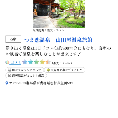
写真提供：楽天トラベル
つま恋温泉 山田屋温泉旅館
6室
湧き出る温泉は1日ドラム缶約800本分にもなり、客室の
お風呂で温泉を楽しむことが出来ます！
口コミ
(楽天トラベル）
肌がツルツルになった
大変寛ぐ事ができました
露天風呂がとにかく最高
〒377-1523群馬県吾妻郡嬬恋村芦生田533